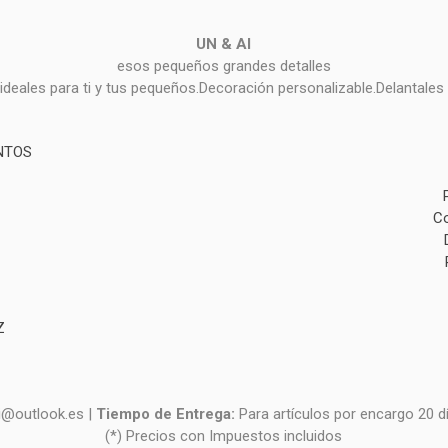
UN & AI
esos pequeños grandes detalles
deales para ti y tus pequeños.Decoración personalizable.Delantales 
NTOS
Co
Z
i@outlook.es |
Tiempo de Entrega:
Para artículos por encargo 20 d
(*) Precios con Impuestos incluidos