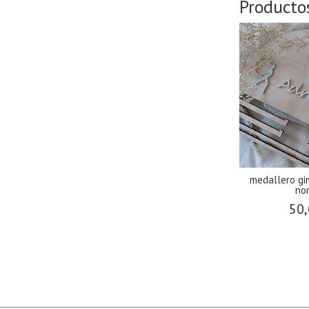
Producto
medallero gim
no
50,