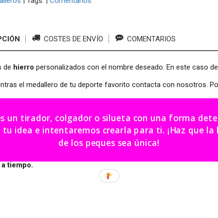
lleros
|
Tags:
|
Comentarios
PCIÓN
COSTES DE ENVÍO
COMENTARIOS
s de
hierro
personalizados con el nombre deseado. En este caso de
ntras el medallero de tu deporte favorito contacta con nosotros. Po
 x 18 cm.
es un tirador, colgador o silueta con una forma de
ir.
dea e intentaremos crearla para ti. ¡Haz que la habitación
cación: 15 - 20 días hábiles aproximadamente.
de los peques sea única!
ue está hecho a mano y requiere un tiempo de producción, por
 a tiempo.