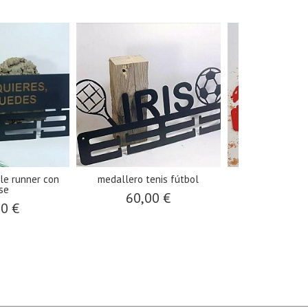
le runner con
medallero tenis fútbol
medallero do
se
60,00 €
60,0
00 €