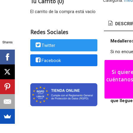
Tu Carrito (0)
Categoría:
meda
El carrito de la compra está vacío
DESCRI
Redes Sociales
Medallero
Shares
Twitter
Si no encue
Facebook
Medidas: 40
Si quier
Color a eleg
cuéntanos tu i
Plazo fabri
Recuerda q
que llegue