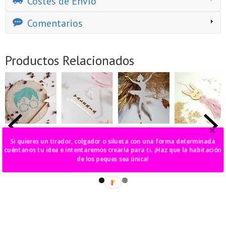
Costes de Envío
Comentarios
Productos Relacionados
bastidor harry
inicial con
bailarina pared
colgante
potter
nombre
conejo
Si quieres un tirador, colgador o silueta con una forma determinada
10,00 €
durmiendo
cuéntanos tu idea e intentaremos crearla para ti. ¡Haz que la habitación
40,00 €
37,00 €
de los peques sea única!
7,00 €