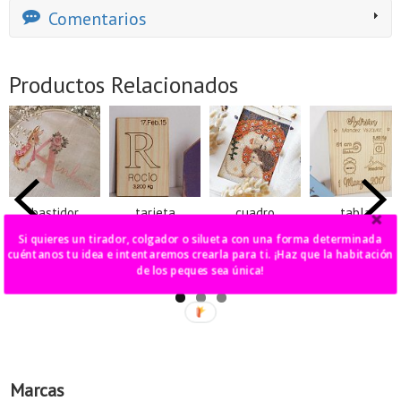
Comentarios
Productos Relacionados
bastidor
tarjeta
cuadro
tabla
beatrix potter
nacimiento
maternidad
nacimiento
personalizado
punto de cruz
Si quieres un tirador, colgador o silueta con una forma determinada
16,00 €
50,00 €
cuéntanos tu idea e intentaremos crearla para ti. ¡Haz que la habitación
30,00 €
125,00 €
de los peques sea única!
Marcas