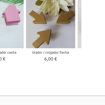
ador casita
tirador / colgador flecha
tirador /colga
0 €
6,00 €
6,00