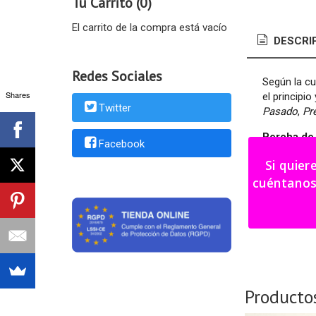
Tu Carrito (0)
El carrito de la compra está vacío
DESCRI
Redes Sociales
Según la cul
Shares
el principio
Twitter
Pasado
,
Pr
Percha de 
Facebook
Color a eleg
Si quier
cuéntanos tu i
Al ser un p
Artículo p
Producto