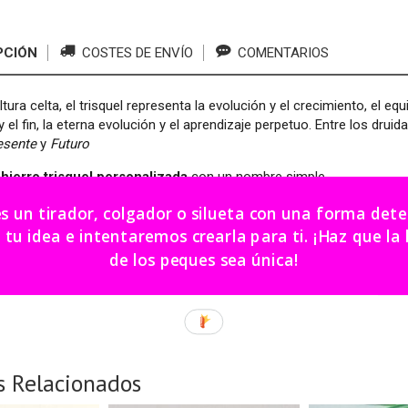
PCIÓN
COSTES DE ENVÍO
COMENTARIOS
tura celta, el trisquel representa la evolución y el crecimiento, el equ
 y el fin, la eterna evolución y el aprendizaje perpetuo. Entre los druid
esente
y
Futuro
hierro trisquel
personalizada
con un nombre simple.
ir.
es un tirador, colgador o silueta con una forma de
dea e intentaremos crearla para ti. ¡Haz que la habitación
roducto artesanal las medidas pueden variar unos cms.
de los peques sea única!
or encargo. Plazo aprox. fabricación 20 días.
s Relacionados