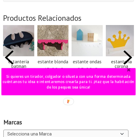
Productos Relacionados
estantería
estante blonda
estante ondas
estantería
batman
corona
45,00 €
25,00 €
50,00 €
36,00 €
Si quieres un tirador, colgador o silueta con una forma determinada
cuéntanos tu idea e intentaremos crearla para ti. ¡Haz que la habitación
de los peques sea única!
Marcas