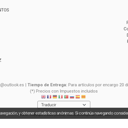
NTOS
Co
Z
i@outlook.es |
Tiempo de Entrega:
Para artículos por encargo 20 d
(*) Precios con Impuestos incluidos
navegación, y obtener estadísticas anónimas. Si continúa navegando consid
UN & AI
- Copyright © 2026 [15614] - Con la tecnología de Palbin.com