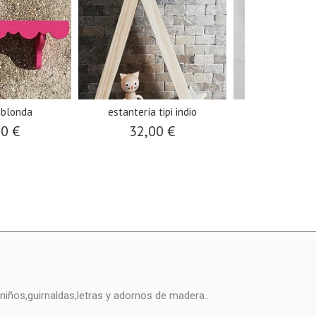
 blonda
estantería tipi indio
estanteria hi
00 €
32,00 €
36,0
niños,guirnaldas,letras y adornos de madera..