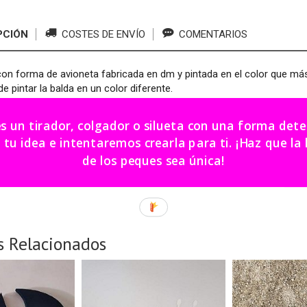
PCIÓN
COSTES DE ENVÍO
COMENTARIOS
con forma de avioneta fabricada en dm y pintada en el color que más 
de pintar la balda en un color diferente.
 x 10 x 22 cm.
es un tirador, colgador o silueta con una forma de
da: 23 x 10 cm.
dea e intentaremos crearla para ti. ¡Haz que la habitación
de los peques sea única!
icación:15 - 20 días hábiles aproximadamente.
s Relacionados