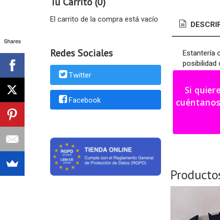
Tu Carrito (0)
El carrito de la compra está vacío
DESCRI
Shares
Redes Sociales
Estantería 
posibilidad 
Twitter
Medidas: 40
Si quier
Medidas bal
Facebook
cuéntanos tu i
Plazo fabr
Producto