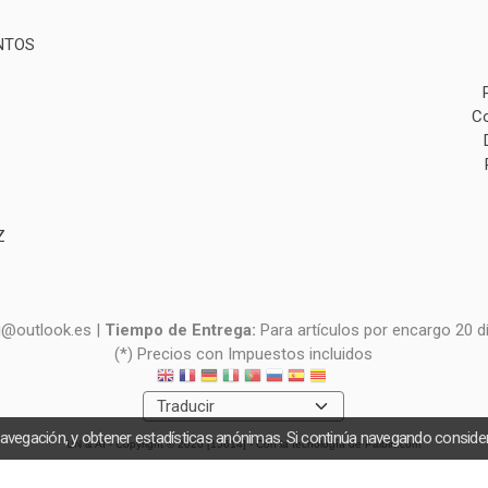
NTOS
Co
Z
i@outlook.es |
Tiempo de Entrega:
Para artículos por encargo 20 d
(*) Precios con Impuestos incluidos
navegación, y obtener estadísticas anónimas. Si continúa navegando consid
UN & AI
- Copyright © 2026 [15614] - Con la tecnología de Palbin.com