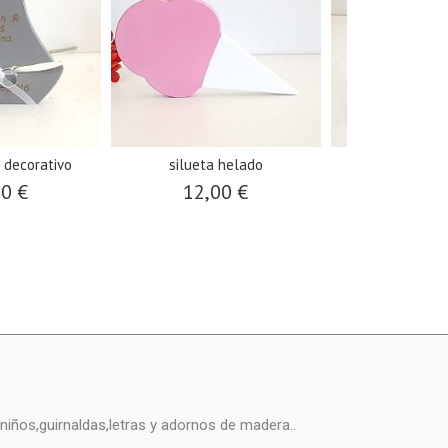
 decorativo
silueta helado
Mickey m
00 €
12,00 €
15,0
niños,guirnaldas,letras y adornos de madera..