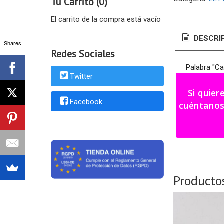
Tu Carrito (0)
El carrito de la compra está vacío
DESCRI
Shares
Redes Sociales
Palabra "Ca
Twitter
Medidas: 4
Si quier
Facebook
Color a eleg
cuéntanos tu i
Plazo fabri
Producto