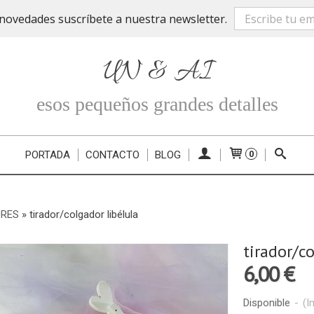
novedades suscríbete a nuestra newsletter.
UN & AI
esos pequeños grandes detalles
PORTADA
CONTACTO
BLOG
0
ORES
»
tirador/colgador libélula
tirador/co
6,00 €
Disponible
-
(I