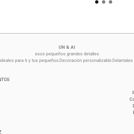
UN & AI
esos pequeños grandes detalles
deales para ti y tus pequeños.Decoración personalizable.Delantales 
NTOS
Co
Z