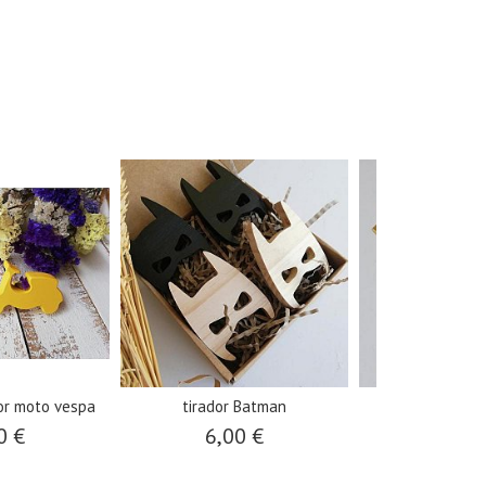
or moto vespa
tirador Batman
tirador / colg
0 €
6,00 €
6,00