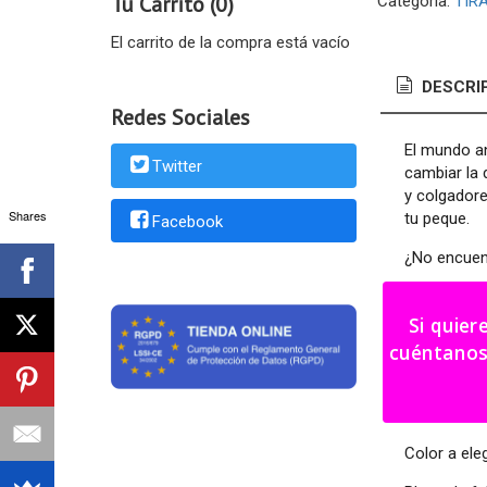
Tu Carrito (0)
Categoría:
TIR
El carrito de la compra está vacío
DESCRI
Redes Sociales
El mundo an
Twitter
cambiar la 
y colgadore
Shares
tu peque.
Facebook
¿No encuent
Podemos hac
Si quier
Tirador/Co
cuéntanos tu i
Medidas tir
Medidas co
Color a eleg