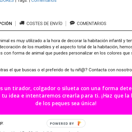
ADORES
|
Tags:
|
Comentarios
PCIÓN
COSTES DE ENVÍO
COMENTARIOS
imal es muy utilizado a la hora de decorar la habitación infantil y t
decoración de los muebles y el aspecto total de la habitación, hemo
s con forma de animal que puedes personalizar en los colores que s
ras el que buscas o el preferido de tu niñ@? Contacta con nosotros
er el tirador o colgador con la forma que te guste. Si no encuentra
es un tirador, colgador o silueta con una forma de
lgador libélula
dea e intentaremos crearla para ti. ¡Haz que la habitación
ador: 6 - 8 cm.
de los peques sea única!
lgador: 10 cm.
ir.
POWERED BY