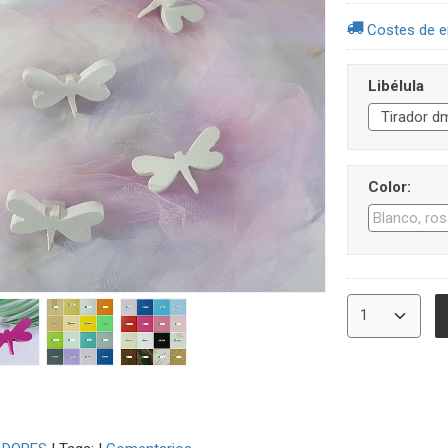
Costes de e
Libélula
Color: