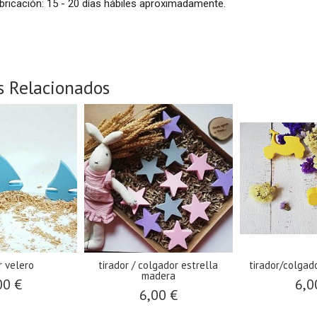
bricación: 15 - 20 días hábiles aproximadamente.
s Relacionados
r velero
tirador / colgador estrella
tirador/colgad
madera
00 €
6,0
6,00 €