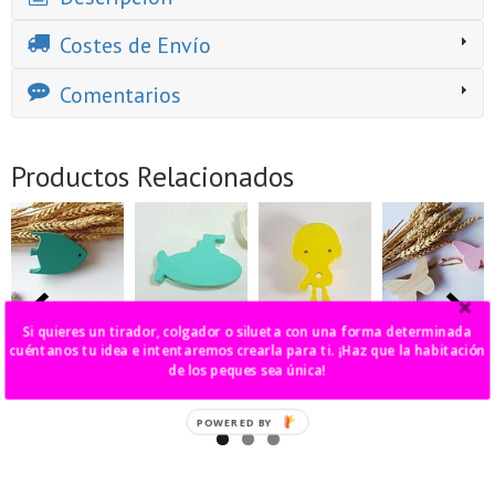
Costes de Envío
Comentarios
Productos Relacionados
Si quieres un tirador, colgador o silueta con una forma determinada
tirador pez
tirador
tirador c3po
tirador/colgado
tropical
submarino
mariposa anais
cuéntanos tu idea e intentaremos crearla para ti. ¡Haz que la habitación
6,00 €
de los peques sea única!
6,00 €
6,00 €
6,00 €
POWERED BY