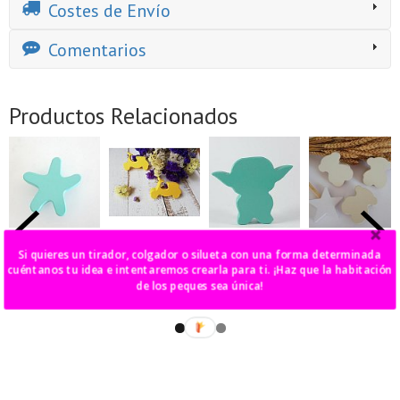
Costes de Envío
Comentarios
Productos Relacionados
colgador
tirador/colgador
tirador Yoda
tirador/colgado
Si quieres un tirador, colgador o silueta con una forma determinada
estrella
moto vespa
oso
6,00 €
cuéntanos tu idea e intentaremos crearla para ti. ¡Haz que la habitación
6,00 €
6,00 €
6,00 €
de los peques sea única!