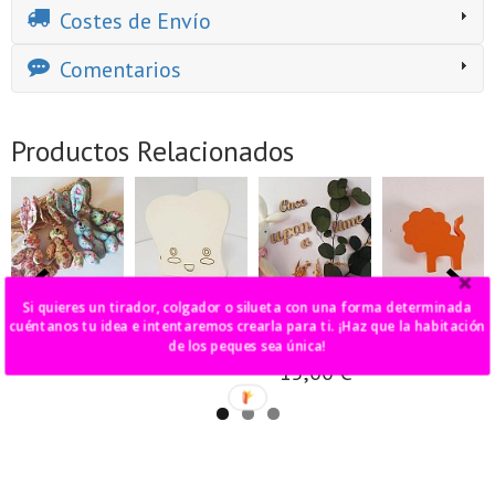
Costes de Envío
Comentarios
Productos Relacionados
Si quieres un tirador, colgador o silueta con una forma determinada
conejitos de
tostada estilo
"Once upon a
león decorativo
flores
Kawaii
time" de
cuéntanos tu idea e intentaremos crearla para ti. ¡Haz que la habitación
19,00 €
madera
de los peques sea única!
10,00 €
16,00 €
15,00 €