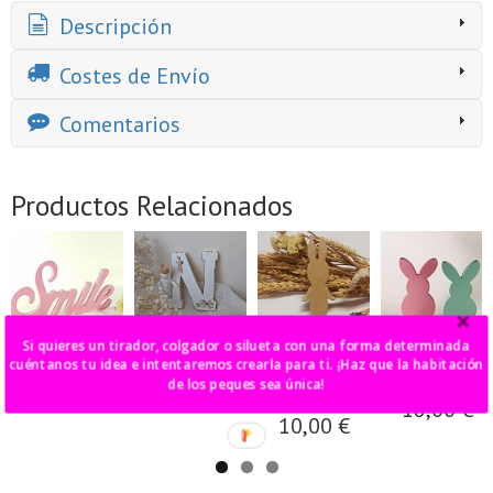
Descripción
Costes de Envío
Comentarios
Productos Relacionados
Si quieres un tirador, colgador o silueta con una forma determinada
"Smile" madera
letra decorada
sonny angel
conejo de
cuéntanos tu idea e intentaremos crearla para ti. ¡Haz que la habitación
diferentes
frente
de los peques sea única!
27,00 €
15,00 €
tamaños
18,00 €
10,00 €