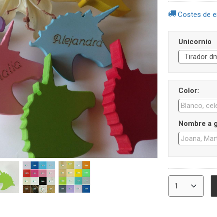
Costes de e
Unicornio
Color:
Nombre a g