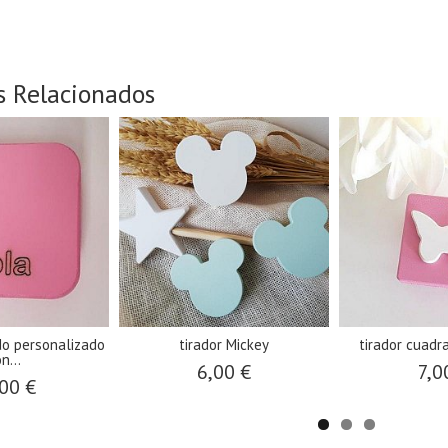
s Relacionados
do personalizado
tirador Mickey
tirador cuadr
n...
6,00 €
7,0
00 €