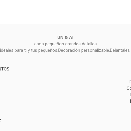
UN & AI
esos pequeños grandes detalles
deales para ti y tus pequeños.Decoración personalizable.Delantales 
NTOS
Co
Z