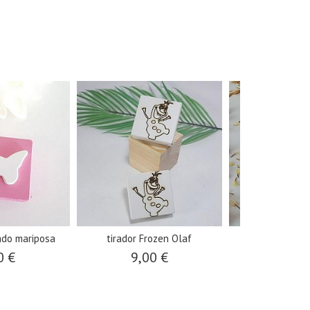
ado mariposa
tirador Frozen Olaf
tirador 
0 €
9,00 €
6,00