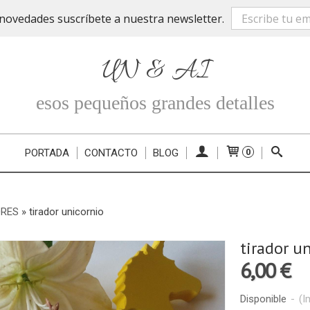
novedades suscríbete a nuestra newsletter.
UN & AI
esos pequeños grandes detalles
PORTADA
CONTACTO
BLOG
0
ORES
»
tirador unicornio
tirador u
6,00 €
Disponible
-
(I