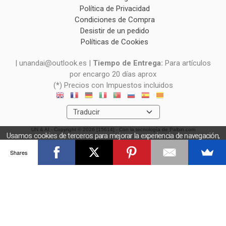
Política de Privacidad
Condiciones de Compra
Desistir de un pedido
Políticas de Cookies
| unandai@outlook.es |
Tiempo de Entrega:
Para artículos
por encargo 20 días aprox
(*) Precios con Impuestos incluidos
UN & AI
- Copyright © 2026 [15614] - Con la tecnología de Palbin.com
Usamos cookies de terceros para mejorar la experiencia de navegación,
y obtener estadísticas anónimas. Si continúa navegando consideramos
Shares
que acepta el uso de cookies.
OK
Más información