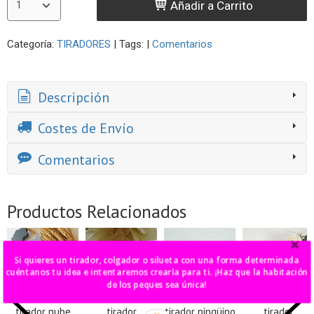
Añadir a Carrito
Categoría:
TIRADORES
|
Tags:
|
Comentarios
Descripción
Costes de Envío
Comentarios
Productos Relacionados
Si quieres un tirador, colgador o silueta con una forma determinada
cuéntanos tu idea e intentaremos crearla para ti. ¡Haz que la habitación
de los peques sea única!
tirador nube
tirador
tirador pingüino
tirador