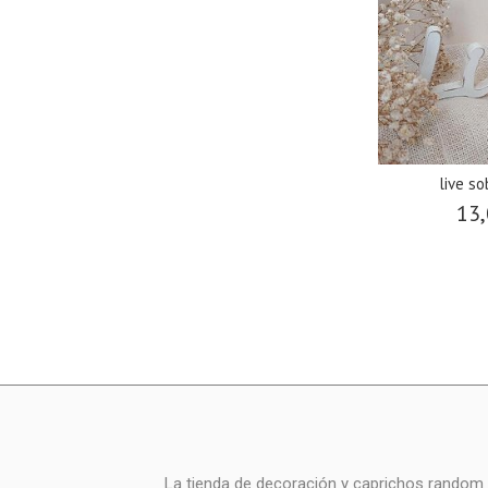
live s
13,
La tienda de decoración y caprichos random i