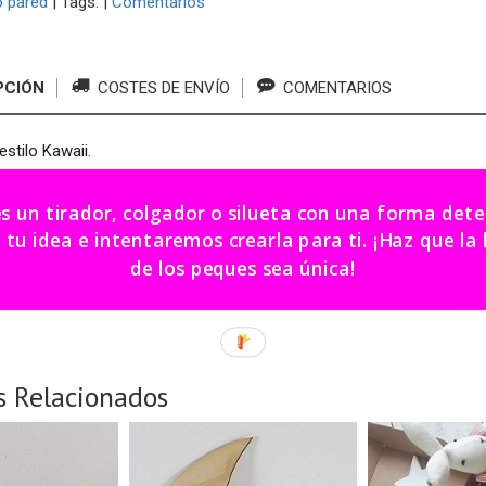
 pared
|
Tags:
|
Comentarios
PCIÓN
COSTES DE ENVÍO
COMENTARIOS
estilo Kawaii.
0*30 cm.
es un tirador, colgador o silueta con una forma de
ir.
dea e intentaremos crearla para ti. ¡Haz que la habitación
de los peques sea única!
cación: 20 días aprox.
s Relacionados