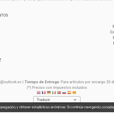
NTOS
Co
Z
i@outlook.es |
Tiempo de Entrega:
Para artículos por encargo 20 d
(*) Precios con Impuestos incluidos
navegación, y obtener estadísticas anónimas. Si continúa navegando consid
UN & AI
- Copyright © 2026 [15614] - Con la tecnología de Palbin.com