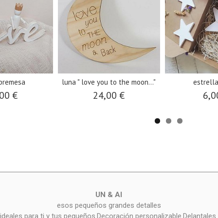
obremesa
luna " love you to the moon..."
estrell
00 €
24,00 €
6,0
UN & AI
esos pequeños grandes detalles
deales para ti y tus pequeños.Decoración personalizable.Delantales 