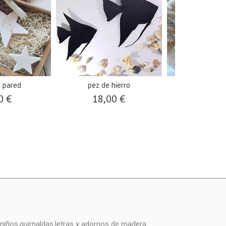
a pared
pez de hierro
bastidor i
0 €
18,00 €
40,0
niños,guirnaldas,letras y adornos de madera..