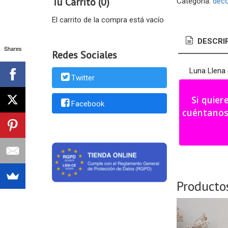
Tu Carrito (0)
Categoría:
deco
El carrito de la compra está vacío
DESCRI
Shares
Redes Sociales
Luna Llena 
Twitter
Medidas: 3
Si quier
Facebook
Color a eleg
cuéntanos tu i
Plazo fabri
Producto