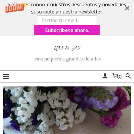
Si quieres conocer nuestros descuentos y novedades
suscríbete a nuestra newsletter.
Subscríbete ahora.
UN & AI
esos pequeños grandes detalles
0