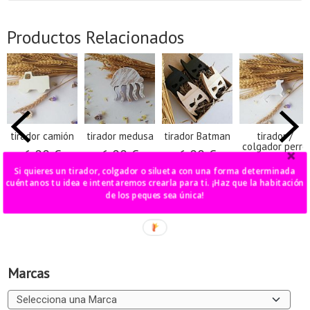
Productos Relacionados
tirador camión
tirador medusa
tirador Batman
tirador /
colgador perro
6,00 €
6,00 €
6,00 €
salchicha
Si quieres un tirador, colgador o silueta con una forma determinada
6,00 €
cuéntanos tu idea e intentaremos crearla para ti. ¡Haz que la habitación
de los peques sea única!
Marcas