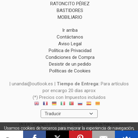
RATONCITO PÉREZ
BASTIDORES
MOBILIARIO
Ir arriba
Contáctanos
Aviso Legal
Política de Privacidad
Condiciones de Compra
Desistir de un pedido
Políticas de Cookies
| unandai@outlook.es |
Tiempo de Entrega:
Para artículos
por encargo 20 días aprox
(*) Precios con Impuestos incluidos
UN & AI
- Copyright © 2026 [15614] - Con la tecnología de Palbin.com
Usamos cookies de terceros para mejorar la experiencia de navegación,
y obtener estadísticas anónimas. Si continúa navegando consideramos