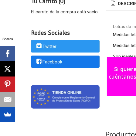
Tu Carrito (0)
DESCRI
El carrito de la compra está vacío
Letras de m
Redes Sociales
Medidas let
Shares
Medidas let
Twitter
Son ideales
Facebook
Se pueden 
Si quier
cuéntanos tu i
Consultad d
Producto