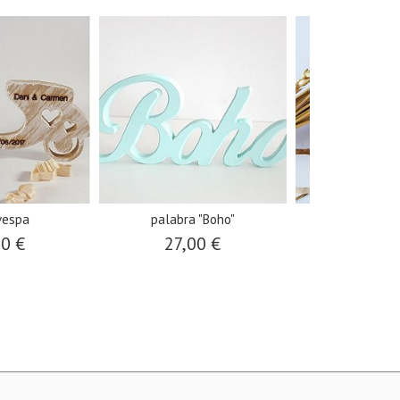
vespa
palabra "Boho"
tirador baila
00 €
27,00 €
30,0