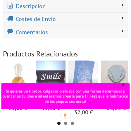
Descripción
Costes de Envío
Comentarios
Productos Relacionados
Si quieres un tirador, colgador o silueta con una forma determinada
lampara
caja de luz
lámpara
aplique hierro
cuéntanos tu idea e intentaremos crearla para ti. ¡Haz que la habitación
dodecaedro
Smile
quitamiedos
globo
de los peques sea única!
Minnie baby
25,00 €
45,00 €
60,00 €
32,00 €