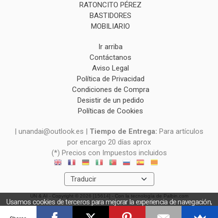
RATONCITO PÉREZ
BASTIDORES
MOBILIARIO
Ir arriba
Contáctanos
Aviso Legal
Política de Privacidad
Condiciones de Compra
Desistir de un pedido
Políticas de Cookies
| unandai@outlook.es |
Tiempo de Entrega:
Para artículos
por encargo 20 días aprox
(*) Precios con Impuestos incluidos
UN & AI
- Copyright © 2026 [15614] - Con la tecnología de Palbin.com
Usamos cookies de terceros para mejorar la experiencia de navegación,
y obtener estadísticas anónimas. Si continúa navegando consideramos
Shares