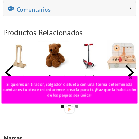
Comentarios
Productos Relacionados
soporte
oso Bernardo
patinete
cocina
bicicleta
ajustable ez
sobremesa
28,00 €
Si quieres un tirador, colgador o silueta con una forma determinada
glider
17,00 €
55,00 €
cuéntanos tu idea e intentaremos crearla para ti. ¡Haz que la habitación
80,00 €
de los peques sea única!
Marcas