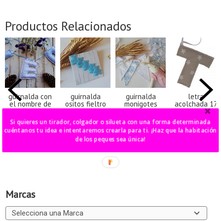
Productos Relacionados
guirnalda con
guirnalda
guirnalda
letra
el nombre de
ositos fieltro
monigotes
acolchada 17
tu bebé
azul
cm
20,00 €
Si quieres un tirador, colgador o silueta con una forma determinada
6,00 €
5,00 €
8,00 €
cuéntanos tu idea e intentaremos crearla para ti. ¡Haz que la habitación
de los peques sea única!
Marcas