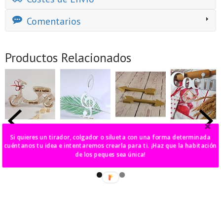
Comentarios
Productos Relacionados
moto vespa
clave de sol
flecha
palabra
"Cocina"
Si quieres un tirador, colgador o silueta con una forma determinada
20,00 €
22,00 €
30,00 €
cuéntanos tu idea e intentaremos crearla para ti. ¡Haz que la habitación
27,00 €
de los peques sea única!