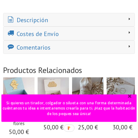
Descripción
Costes de Envío
Comentarios
Productos Relacionados
Si quieres un tirador, colgador o silueta con una forma determinada
cuéntanos tu idea e intentaremos crearla para ti. ¡Haz que la habitación
de los peques sea única!
caja firmas
caja firmas
libro firmas
caja firmas
super mario o
nube o pez
madera
madera
flores
50,00 €
25,00 €
30,00 €
50,00 €