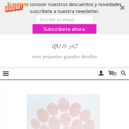
Si quieres conocer nuestros descuentos y novedades
suscríbete a nuestra newsletter.
Subscríbete ahora.
UN & AI
esos pequeños grandes detalles
0