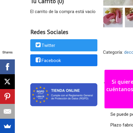
Tu Carrito (0)
El carrito de la compra está vacío
Redes Sociales
Twitter
Shares
Categoría:
dec
Facebook
DESCRI
Si quier
cuéntanos tu i
Diferentes 
Se mantiene
Se puede p
Plazo fabri