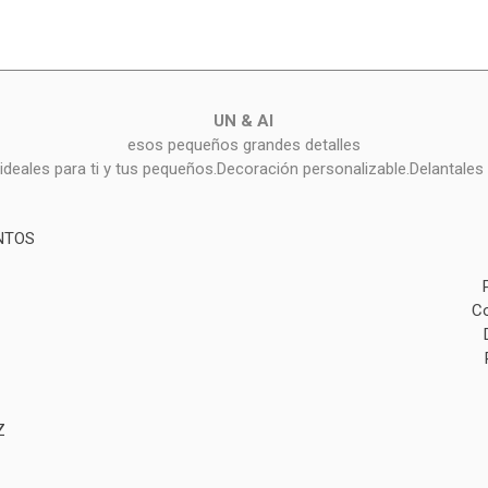
UN & AI
esos pequeños grandes detalles
deales para ti y tus pequeños.Decoración personalizable.Delantales 
NTOS
Co
Z