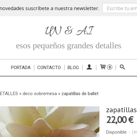
novedades suscríbete a nuestra newsletter.
UN & AI
esos pequeños grandes detalles
PORTADA
CONTACTO
BLOG
0
DETALLES
»
deco sobremesa
»
zapatillas de ballet
zapatillas
22,00 €
Disponible
-
(I