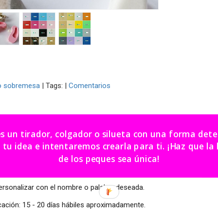
o sobremesa
|
Tags:
|
Comentarios
PCIÓN
COSTES DE ENVÍO
COMENTARIOS
es un tirador, colgador o silueta con una forma de
dea e intentaremos crearla para ti. ¡Haz que la habitación
tamaños y colores a elegir.
de los peques sea única!
n de pie.
ersonalizar con el nombre o palabra deseada.
cación: 15 - 20 días hábiles aproximadamente.