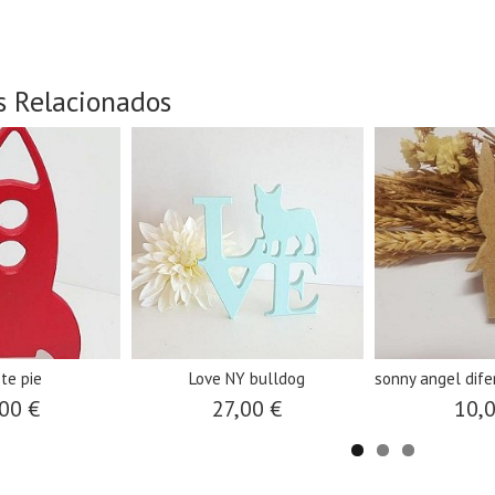
s Relacionados
te pie
Love NY bulldog
sonny angel dif
00 €
27,00 €
10,