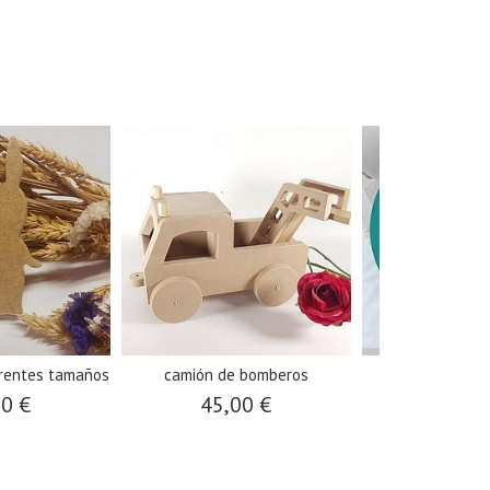
erentes tamaños
camión de bomberos
símbolo de
00 €
45,00 €
19,0