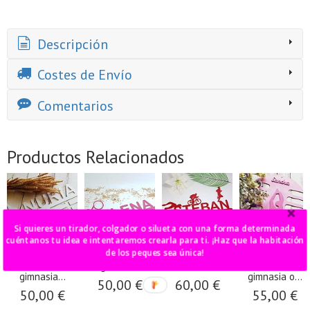
Descripción
Costes de Envío
Comentarios
Productos Relacionados
Si quieres un tirador, colgador o silueta con una forma determinada
cuéntanos tu idea e intentaremos crearla para ti. ¡Haz que la habitación
de los peques sea única!
medallero
medallero aros
medallero
medallero
doble hierro
gimnasia
doble triathlon
circular
gimnasia...
gimnasia o...
50,00 €
60,00 €
50,00 €
55,00 €