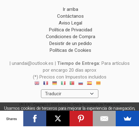
Ir arriba
Contáctanos
Aviso Legal
Política de Privacidad
Condiciones de Compra
Desistir de un pedido
Políticas de Cookies
| unandai@outlook.es |
Tiempo de Entrega:
Para artículos
por encargo 20 días aprox
(*) Precios con Impuestos incluidos
UN & AI
- Copyright © 2026 [15614] - Con la tecnología de Palbin.com
Usamos cookies de terceros para mejorar la experiencia de navegación,
y obtener estadísticas anónimas. Si continúa navegando consideramos
Shares
que acepta el uso de cookies.
OK
Más información