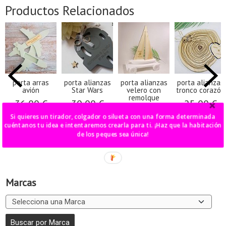
Productos Relacionados
porta arras
porta alianzas
porta alianzas
porta alianzas
avión
Star Wars
velero con
tronco corazón
remolque
36,00 €
30,00 €
25,00 €
50,00 €
Si quieres un tirador, colgador o silueta con una forma determinada
cuéntanos tu idea e intentaremos crearla para ti. ¡Haz que la habitación
de los peques sea única!
Marcas