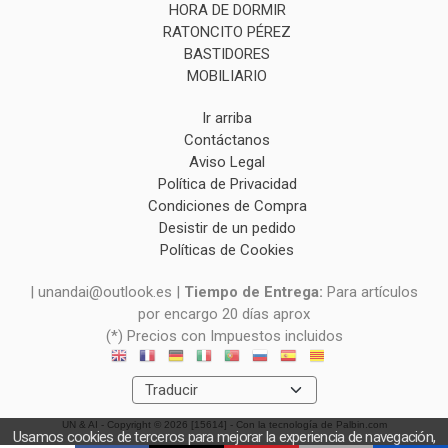
HORA DE DORMIR
RATONCITO PÉREZ
BASTIDORES
MOBILIARIO
Ir arriba
Contáctanos
Aviso Legal
Política de Privacidad
Condiciones de Compra
Desistir de un pedido
Políticas de Cookies
| unandai@outlook.es |
Tiempo de Entrega:
Para artículos
por encargo 20 días aprox
(*) Precios con Impuestos incluidos
UN & AI
- Copyright © 2026 [15614] - Con la tecnología de Palbin.com
Usamos cookies de terceros para mejorar la experiencia de navegación,