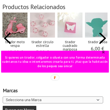
Productos Relacionados
tirador moto
tirador circulo
tirador
tirador Yoda
vespa
estrella
cuadrado
6,00 €
mariposa
12,00 €
7,00 €
7,00 €
Si quieres un tirador, colgador o silueta con una forma determinada
cuéntanos tu idea e intentaremos crearla para ti. ¡Haz que la habitación
de los peques sea única!
Marcas