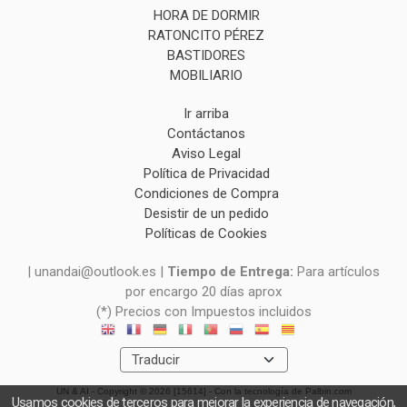
HORA DE DORMIR
RATONCITO PÉREZ
BASTIDORES
MOBILIARIO
Ir arriba
Contáctanos
Aviso Legal
Política de Privacidad
Condiciones de Compra
Desistir de un pedido
Políticas de Cookies
| unandai@outlook.es |
Tiempo de Entrega:
Para artículos
por encargo 20 días aprox
(*) Precios con Impuestos incluidos
UN & AI
- Copyright © 2026 [15614] - Con la tecnología de Palbin.com
Usamos cookies de terceros para mejorar la experiencia de navegación,