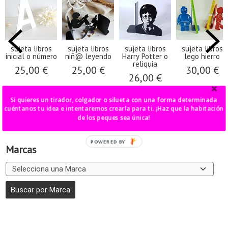
sujeta libros
sujeta libros
sujeta libros
sujeta libros
inicial o número
niñ@ leyendo
Harry Potter o
lego hierro
reliquia
25,00 €
25,00 €
30,00 €
26,00 €
Si quieres un tirador, colgador o silueta con una forma determinada
cuéntanos tu idea e intentaremos crearla para ti. ¡Haz que la habitación
de los peques sea única!
POWERED BY
Marcas