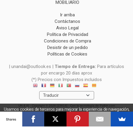
MOBILIARIO
Ir arriba
Contáctanos
Aviso Legal
Política de Privacidad
Condiciones de Compra
Desistir de un pedido
Políticas de Cookies
| unandai@outlook.es |
Tiempo de Entrega:
Para artículos
por encargo 20 días aprox
(*) Precios con Impuestos incluidos
UN & AI
- Copyright © 2026 [15614] - Con la tecnología de Palbin.com
Usamos cookies de terceros para mejorar la experiencia de navegación,
y obtener estadísticas anónimas. Si continúa navegando consideramos
Shares
que acepta el uso de cookies.
OK
Más información