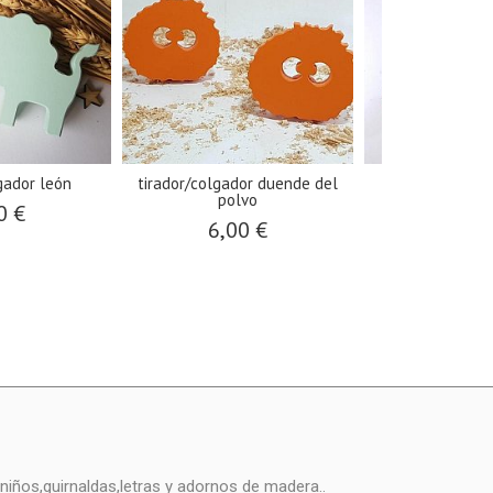
gador león
tirador/colgador duende del
colgador 
polvo
0 €
43,0
6,00 €
niños,guirnaldas,letras y adornos de madera..