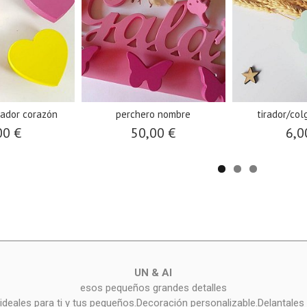
gador corazón
perchero nombre
tirador/col
00 €
50,00 €
6,0
UN & AI
esos pequeños grandes detalles
deales para ti y tus pequeños.Decoración personalizable.Delantales 