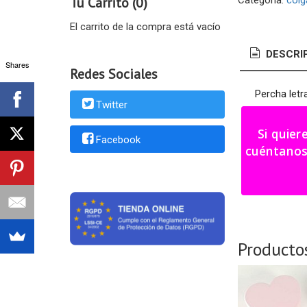
Tu Carrito (0)
Categoría:
colg
El carrito de la compra está vacío
DESCRI
Shares
Redes Sociales
Percha letr
Twitter
Medidas: 15
Si quier
Facebook
Color a eleg
cuéntanos tu i
Plazo fabr
Producto