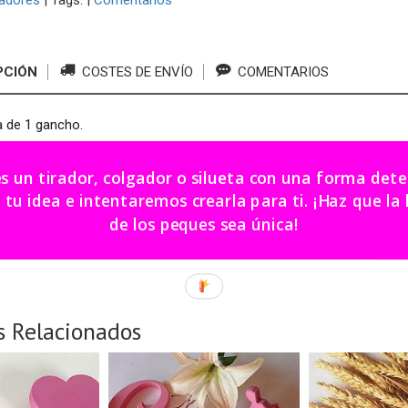
adores
|
Tags:
|
Comentarios
PCIÓN
COSTES DE ENVÍO
COMENTARIOS
a de 1 gancho.
x4x ancho según la letra elegida.
es un tirador, colgador o silueta con una forma de
ir.
dea e intentaremos crearla para ti. ¡Haz que la habitación
de los peques sea única!
icación: 15 - 20 días hábiles aproximadamente (+ envío 24/48 h.
s Relacionados