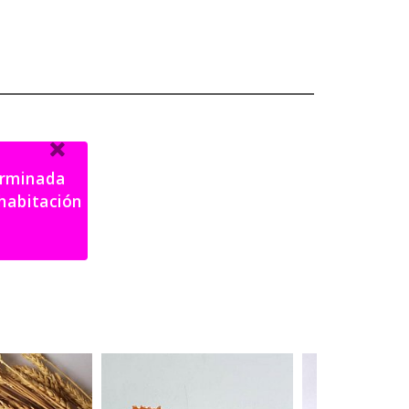
terminada
).