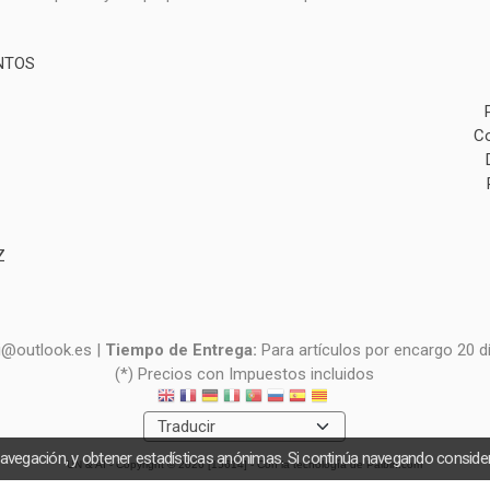
NTOS
Co
Z
i@outlook.es |
Tiempo de Entrega:
Para artículos por encargo 20 d
(*) Precios con Impuestos incluidos
navegación, y obtener estadísticas anónimas. Si continúa navegando consid
UN & AI
- Copyright © 2026 [15614] - Con la tecnología de Palbin.com