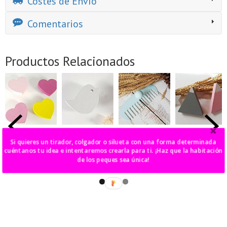
Costes de Envío
Comentarios
Productos Relacionados
tirador/colgador
tirador/colgador
colgador hierro
tirador/colgado
corazón
pájaro
tijeras o peine
montaña
Si quieres un tirador, colgador o silueta con una forma determinada
nevada
cuéntanos tu idea e intentaremos crearla para ti. ¡Haz que la habitación
6,00 €
6,00 €
20,00 €
de los peques sea única!
6,00 €