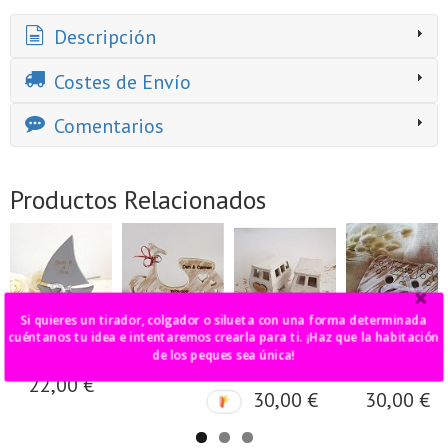
Descripción
Costes de Envío
Comentarios
Productos Relacionados
Si quieres un tirador, colgador o silueta con una forma determinada
cuéntanos tu idea e intentaremos crearla para ti. ¡Haz que la habitación
barco velero
moto vespa
porta alianzas
porta alianzas
de los peques sea única!
decorativo
furgoneta
mando ps4 o
20,00 €
hippie
xbox
22,00 €
30,00 €
30,00 €