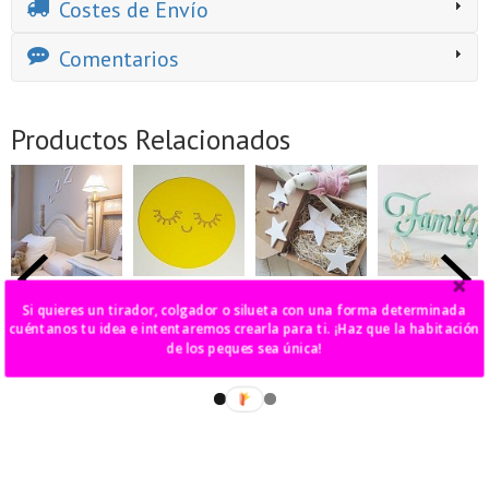
Costes de Envío
Comentarios
Productos Relacionados
pack de 5
luna llena
estrella pared
letras
Si quieres un tirador, colgador o silueta con una forma determinada
letras Z para
estilo Kawaii
decorativas
6,00 €
pared
Family
cuéntanos tu idea e intentaremos crearla para ti. ¡Haz que la habitación
16,00 €
de los peques sea única!
25,00 €
40,00 €