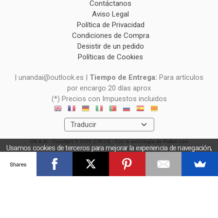
Contáctanos
Aviso Legal
Política de Privacidad
Condiciones de Compra
Desistir de un pedido
Políticas de Cookies
| unandai@outlook.es |
Tiempo de Entrega:
Para artículos
por encargo 20 días aprox
(*) Precios con Impuestos incluidos
UN & AI
- Copyright © 2026 [15614] - Con la tecnología de Palbin.com
Usamos cookies de terceros para mejorar la experiencia de navegación,
y obtener estadísticas anónimas. Si continúa navegando consideramos
Shares
que acepta el uso de cookies.
OK
Más información