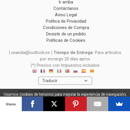
Ir arriba
Contáctanos
Aviso Legal
Política de Privacidad
Condiciones de Compra
Desistir de un pedido
Políticas de Cookies
| unandai@outlook.es |
Tiempo de Entrega:
Para artículos
por encargo 20 días aprox
(*) Precios con Impuestos incluidos
UN & AI
- Copyright © 2026 [15614] - Con la tecnología de Palbin.com
Usamos cookies de terceros para mejorar la experiencia de navegación,
y obtener estadísticas anónimas. Si continúa navegando consideramos
Shares
que acepta el uso de cookies.
OK
Más información