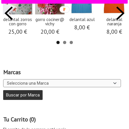
delantal zorros
gorro cociner@
delantal azul
delantal
con gorro
vichy
naranja
8,00 €
25,00 €
20,00 €
8,00 €
Marcas
Tu Carrito (0)