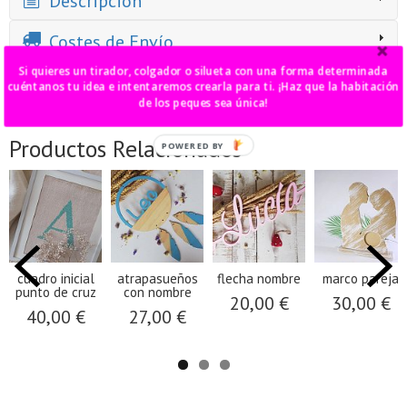
Descripción
Costes de Envío
Si quieres un tirador, colgador o silueta con una forma determinada
Comentarios
cuéntanos tu idea e intentaremos crearla para ti. ¡Haz que la habitación
de los peques sea única!
Productos Relacionados
POWERED
BY
cuadro inicial
atrapasueños
flecha nombre
marco pareja
punto de cruz
con nombre
20,00 €
30,00 €
40,00 €
27,00 €